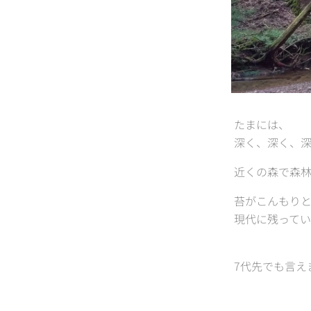
たまには、
深く、深く、
近くの森で森林
苔がこんもり
現代に残ってい
7代先でも言え