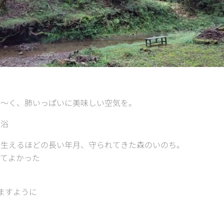
深～く、肺いっぱいに美味しい空気を。
浴🌳✨
と生えるほどの長い年月、守られてきた森のいのち。
てよかった😌
ますように✨